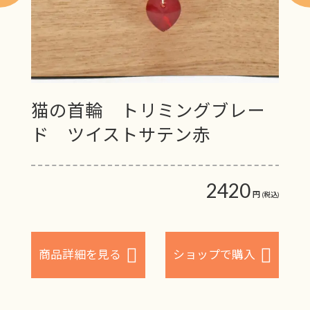
オ
猫の首輪 トリミングブレー
猫
ド ツイストサテン赤
NO
0
2420
円
円
(税込)
(税込)
入
商品詳細を見る
ショップで購入
商