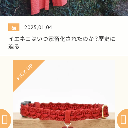
猫トイレに最適な固まる砂の特徴と活用法
2025,01,04
猫
イエネコはいつ家畜化されたのか？歴史に
迫る
2025,01,01
NEWS
PICK UP
PIC
あけましておめでとうございます
2025,01,14
猫
猫トイレに最適な固まる砂の特徴と活用法