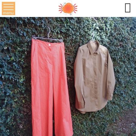

menu
2025,01,01
NEWS
あけましておめでとうございます
2025,01,14
猫