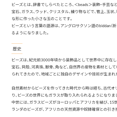
ビーズとは、辞書でしらべたところ、＜beads＞装飾・手芸
宝石、ガラス、ウッド、クリスタル、練り物などで、管上、玉状
な形に作った小さな玉のことです。
ビーズという言葉の語源は、アングロサクソン語のbiddan（祈
るようになりました。
歴史
ビーズは、紀元前3000年頃から装飾品として世界中に存在
宝石、貝殻、河真珠、獣骨、角など、自然界の産物を素材とし
られてきたので、地域ごとに独自のデザインや技術が生まれ
自然素材からビーズを作ってきた時代から時は経ち、古代オ
り、ビーズの世界にもガラスが取り入れられるようになりま
中世には、ガラスビーズがヨーロッパとアフリカを結び、15
ランダのビーズが、アフリカの天然資源や奴隷確保との引き