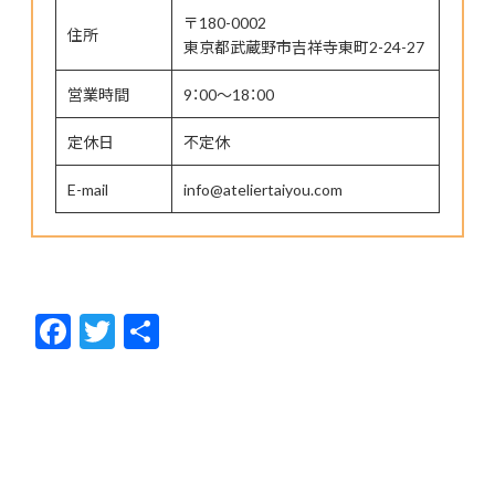
〒180-0002
住所
東京都武蔵野市吉祥寺東町2-24-27
営業時間
9：00～18：00
定休日
不定休
E-mail
info@ateliertaiyou.com
F
T
共
ac
w
有
e
itt
b
er
o