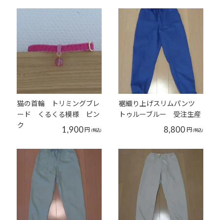
猫の首輪 トリミングブレ
裾織り上げスリムパンツ
ード くるくる模様 ピン
トゥルーブルー 受注生産
ク
1,900
8,800
円
円
(税込)
(税込)