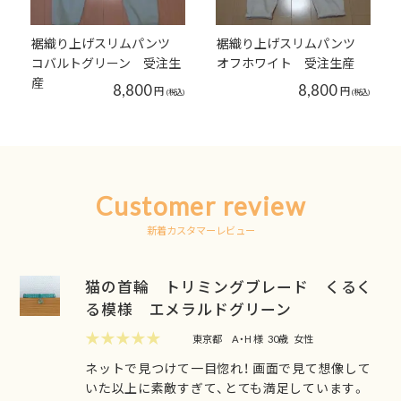
裾織り上げスリムパンツ
裾織り上げスリムパンツ
コバルトグリーン 受注生
オフホワイト 受注生産
産
8,800
8,800
円
円
(税込)
(税込)
Customer review
新着カスタマーレビュー
猫の首輪 トリミングブレード くるく
る模様 エメラルドグリーン
★★★★★
東京都
A・H 様
30歳
女性
ネットで見つけて一目惚れ！ 画面で見て想像して
いた以上に素敵すぎて、とても満足しています。