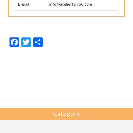
E-mail
info@ateliertaiyou.com
F
T
共
ac
w
有
e
itt
b
er
o
o
k
Category