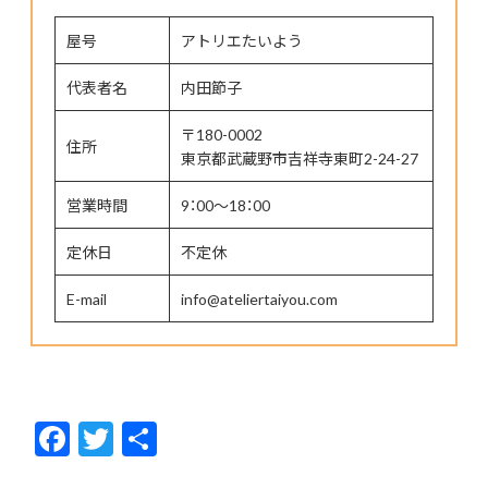
屋号
アトリエたいよう
代表者名
内田節子
〒180-0002
住所
東京都武蔵野市吉祥寺東町2-24-27
営業時間
9：00～18：00
定休日
不定休
E-mail
info@ateliertaiyou.com
F
T
共
ac
w
有