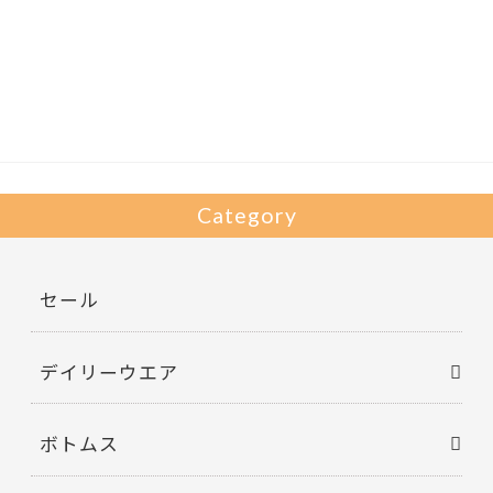
e
itt
b
er
o
o
k
Category
セール
デイリーウエア
ボトムス