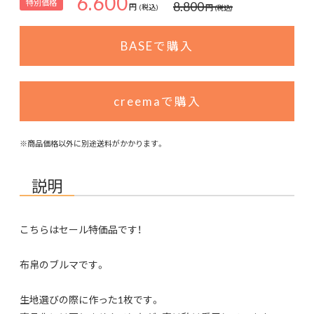
6.600
特別価格
8.800
円
円
(税込)
(税込)
BASEで購入
creemaで購入
※商品価格以外に別途送料がかかります。
説明
こちらはセール特価品です！
布帛のブルマです。
生地選びの際に作った1枚です。