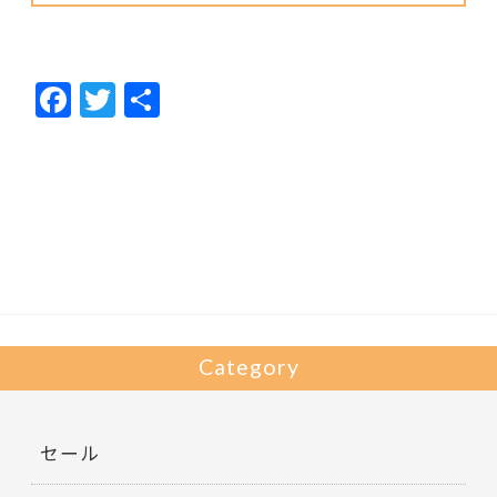
F
T
共
ac
w
有
e
itt
b
er
o
o
k
Category
セール