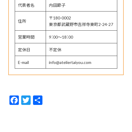
代表者名
内田節子
〒180-0002
住所
東京都武蔵野市吉祥寺東町2-24-27
営業時間
9：00～18：00
定休日
不定休
E-mail
info@ateliertaiyou.com
F
T
共
ac
w
有
e
itt
b
er