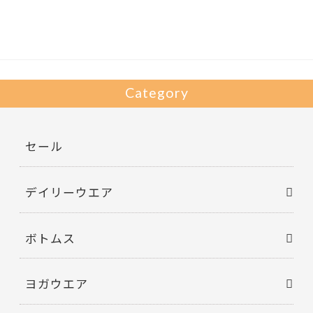
o
o
k
Category
セール
デイリーウエア
ボトムス
ヨガウエア