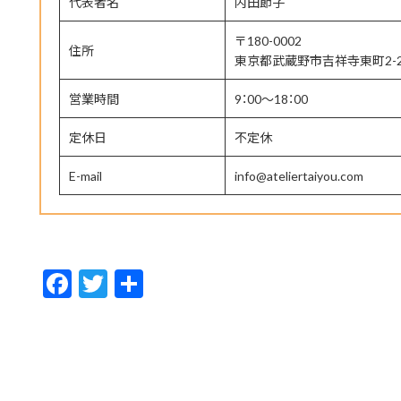
代表者名
内田節子
〒180-0002
住所
東京都武蔵野市吉祥寺東町2-24
営業時間
9：00～18：00
定休日
不定休
E-mail
info@ateliertaiyou.com
F
T
共
ac
w
有
e
itt
b
er
o