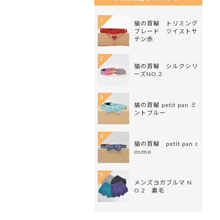
1
猫の首輪 トリミング
ブレード ツイストサ
テン赤
2
猫の首輪 シルクシリ
ーズNO.2
3
猫の首輪 petit pan ミ
ントブルー
4
猫の首輪 petit pan c
osmo
5
メンズヨガブルマ N
O.2 裏毛