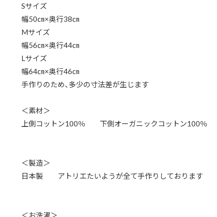
Sサイズ
幅50㎝×奥行38㎝
Mサイズ
幅56㎝×奥行44㎝
Lサイズ
幅64㎝×奥行46㎝
手作りのため、多少の寸法差が生じます
＜素材＞
上側コットン100％ 下側オーガニックコットン100％
＜製造＞
日本製 アトリエたいようが全て手作りしております
＜お洗濯＞