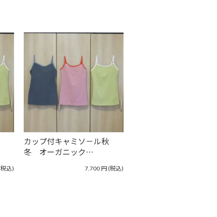
カップ付キャミソ－ル秋
冬 オーガニック…
(税込)
7.700
円
(税込)