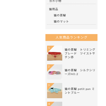
ヨガ小物
猫用品
猫の首輪
猫のマット
人気商品ランキング
1
猫の首輪 トリミング
ブレード ツイストサ
テン赤
2
猫の首輪 シルクシリ
ーズNO.2
3
猫の首輪 petit pan ミ
ントブルー
4