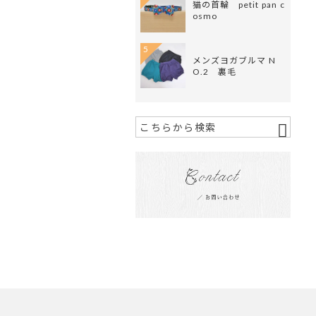
猫の首輪 petit pan c
osmo
5
メンズヨガブルマ N
O.2 裏毛