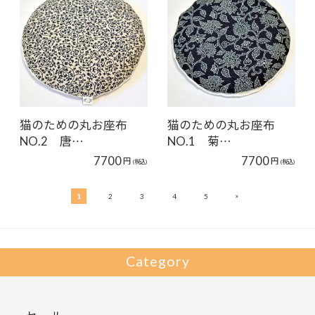
猫のための丸お座布
猫のための丸お座布
NO.2 唐…
NO.1 菊…
7700
7700
円
円
(税込)
(税込)
»
1
2
3
4
5
Category