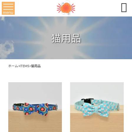

menu
猫用品
ホーム
>
ITEMS
>
猫用品