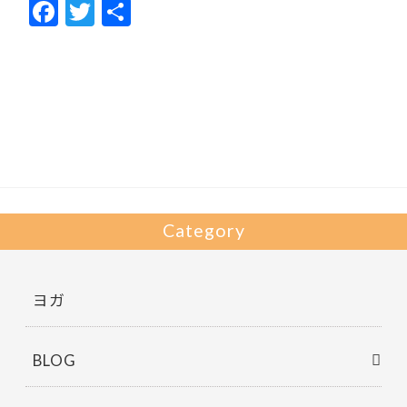
F
T
共
ac
w
有
e
itt
b
er
o
o
k
Category
ヨガ
BLOG